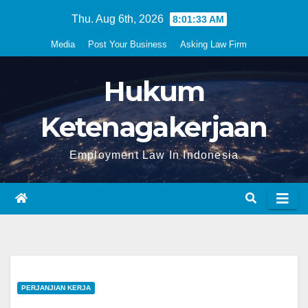
Skip
Thu. Aug 6th, 2026
8:01:34 AM
to
Media
Post Your Business
Asking Law Firm
content
Hukum
Ketenagakerjaan
Employment Law In Indonesia
PERJANJIAN KERJA