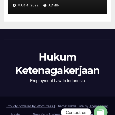
MAR 4, 2022
ADMIN
Hukum
Ketenagakerjaan
WhatsApp
Employment Law In Indonesia
Email
Proudly powered by WordPress
|
Theme: News Live by
Themeansar
.
Contact us
Media
Post Your Business
Asking Law Firm