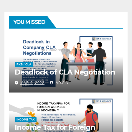
YOU MISSED
PKB / CLA
Deadlock of CLA Negotiation
MAR 9, 2022
ADMIN
INCOME TAX
Income Tax for Foreign