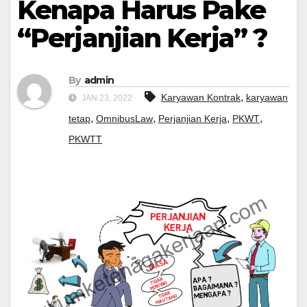
Kenapa Harus Pake
“Perjanjian Kerja” ?
By
admin
,
Karyawan Kontrak
karyawan
JAN 23, 2022
,
,
,
,
tetap
OmnibusLaw
Perjanjian Kerja
PKWT
PKWTT